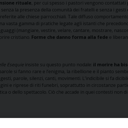
nsione rituale
, per cui spesso i pastori vengono contattati 
nza la presenza della comunità dei fratelli e senza i gesti e
eferite alle chiese parrocchiali. Tale diffuso comportamento
una vasta gamma di pratiche legate agli istanti che precedono
 linguaggi (mangiare, vestire, velare, cantare, mostrare, nasc
orire cristiano.
Forme che danno forma alla fede
e liberan
elle Esequie
insiste su questo punto nodale:
il morire ha bi
arole si fanno rare e l’enigma, la ribellione e il pianto sembr
ti, parole, silenzi, canti, movimenti. L’indicibile si fa dicib
i e riprese di riti funebri, soprattutto in circostanze partico
ca o dello spettacolo. Ciò che accade in quei contesti non d