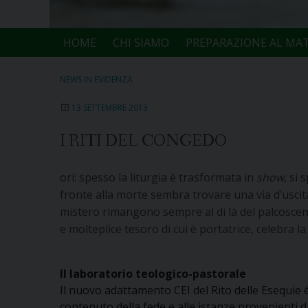
HOME
CHI SIAMO
PREPARAZIONE AL MA
NEWS IN EVIDENZA
13 SETTEMBRE 2013
I RITI DEL CONGEDO
ori: spesso la liturgia è trasformata in
show
, si 
fronte alla morte sembra trovare una via d’uscita 
mistero rimangono sempre al di là del palcoscenico
e molteplice tesoro di cui è portatrice, celebra
Il laboratorio teologico-pastorale
Il nuovo adattamento CEI del Rito delle Esequie 
contenuto della fede e alle istanze provenienti d