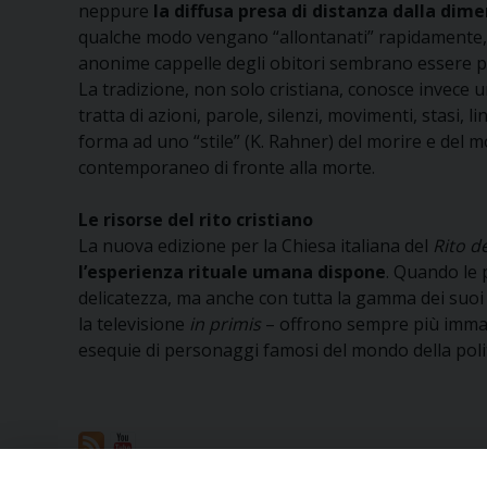
neppure
la diffusa presa di distanza dalla dime
qualche modo vengano “allontanati” rapidamente, se
anonime cappelle degli obitori sembrano essere pr
La tradizione, non solo cristiana, conosce invece 
tratta di azioni, parole, silenzi, movimenti, stasi,
forma ad uno “stile” (K. Rahner) del morire e del m
contemporaneo di fronte alla morte.
Le risorse del rito cristiano
La nuova edizione per la Chiesa italiana del
Rito d
l’esperienza rituale umana dispone
. Quando le p
delicatezza, ma anche con tutta la gamma dei suoi ges
la televisione
in primis
– offrono sempre più immagin
esequie di personaggi famosi del mondo della politi
Condividi questo articolo