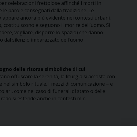
per celebrazioni frettolose affinché i morti in
 le parole consegnati dalla tradizione. Le
 appare ancora più evidente nei contesti urbani.
, costituiscono e seguono il morire dell’uomo. Si
ondere, vegliare, disporre lo spazio) che danno
o dal silenzio imbarazzato dell’uomo
sogno delle risorse simboliche di cui
ano offuscare la serenità, la liturgia si accosta con
ile nel simbolo rituale. I mezzi di comunicazione – e
lari, come nel caso di funerali di stato o delle
i rado si estende anche in contesti min