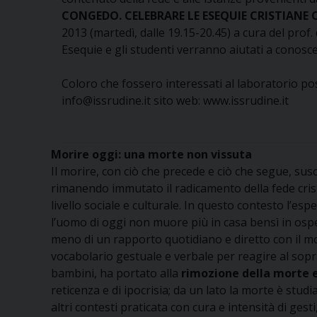
CONGEDO. CELEBRARE LE ESEQUIE CRISTIANE 
2013 (martedì, dalle 19.15-20.45) a cura del prof.
Esequie e gli studenti verranno aiutati a conosce
Coloro che fossero interessati al laboratorio poss
info@issrudine.it sito web: www.issrudine.it
Morire oggi: una morte non vissuta
Il morire, con ciò che precede e ciò che segue, susc
rimanendo immutato il radicamento della fede crist
livello sociale e culturale. In questo contesto l’
l’uomo di oggi non muore più in casa bensì in ospe
meno di un rapporto quotidiano e diretto con il mo
vocabolario gestuale e verbale per reagire al sopra
bambini, ha portato alla
rimozione della morte e
reticenza e di ipocrisia; da un lato la morte è stud
altri contesti praticata con cura e intensità di gest