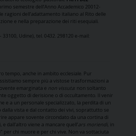
el primo semestre dell’Anno Accademico 20012-
e ragioni dell’adattamento italiano al Rito delle
ione e nella preparazione dei riti esequiali.
 33100, Udine), tel. 0432. 298120 e-mail:
tro tempo, anche in ambito ecclesiale. Pur
 assistiamo sempre più a vistose trasformazioni a
à sovente emarginata e
non vissuta
: non soltanto
te oggetto di derisione o di occultamento. Il venir
e e a un personale specializzato, la perdita di un
alla vista e dal contatto dei vivi, soprattutto se
orire appare sovente circondato da una cortina di
 e dall’altro viene a mancare quell’
ars moriendi
, in
so” per chi muore e per chi vive. Non va sottaciuta