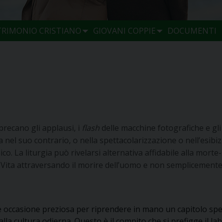
TRIMONIO CRISTIANO
GIOVANI COPPIE
DOCUMENTI
sprecano gli applausi, i
flash
delle macchine fotografiche e gli 
nel suo contrario, o nella spettacolarizzazione o nell’esibizi
. La liturgia può rivelarsi alternativa affidabile alla morte-s
 la Vita attraversando il morire dell’uomo e non semplicement
è occasione preziosa per riprendere in mano un capitolo spe
alla cultura odierna. Questo è il compito che si prefigge il l