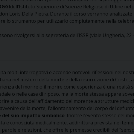
OGGI
dell’Istituto Superiore di Scienze Religiose di Udine n
 don Loris Della Pietra. Durante il corso verranno analizzate l
re lo strumento per utilizzarlo compiutamente nella celebraz
ono rivolgersi alla segreteria dell’ISSR (viale Ungheria, 22 –
ita molti interrogativi e accende notevoli riflessioni nel nos
iana nel mistero della morte e della risurrezione di Cristo,
esperienza del morire o il morire come esperienza è una realt
dale o nelle case di riposo, ma la morte stessa appare soven
rire a causa dell’affidamento del morente a strutture medich
vvenire della morte, l’allontanamento del corpo del defunto d
 del suo impatto simbolico
. Inoltre l’evento stesso del m
iata e conosciuta medicalmente, addirittura prevista nei tempi,
i, parole e relazioni, che offre le premesse credibili del “sen