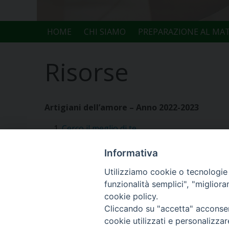
HOME
CHI SIAMO
PREPARAZIONE AL MA
Risorse
Artigiani dell’amore – Anno 2022-2023
Cerco il meglio di te
La tenerezza: dono inestimabile per noi
Informativa
Dentro l’abitudine essenziale
Il senso della compassione
Utilizziamo cookie o tecnologie s
L’altro mi è più vicino del cibo
funzionalità semplici", "miglior
cookie policy.
Cliccando su "accetta" acconsent
cookie utilizzati e personalizza
Copyright © Arcidiocesi