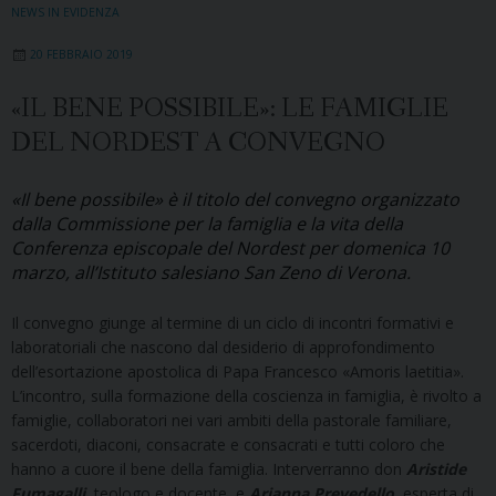
NEWS IN EVIDENZA
20 FEBBRAIO 2019
«IL BENE POSSIBILE»: LE FAMIGLIE
DEL NORDEST A CONVEGNO
«Il bene possibile» è il titolo del convegno organizzato
dalla Commissione per la famiglia e la vita della
Conferenza episcopale del Nordest per domenica 10
marzo, all’Istituto salesiano San Zeno di Verona.
Il convegno giunge al termine di un ciclo di incontri formativi e
laboratoriali che nascono dal desiderio di approfondimento
dell’esortazione apostolica di Papa Francesco «Amoris laetitia».
L’incontro, sulla formazione della coscienza in famiglia, è rivolto a
famiglie, collaboratori nei vari ambiti della pastorale familiare,
sacerdoti, diaconi, consacrate e consacrati e tutti coloro che
hanno a cuore il bene della famiglia. Interverranno don
Aristide
Fumagalli
, teologo e docente, e
Arianna Prevedello
, esperta di