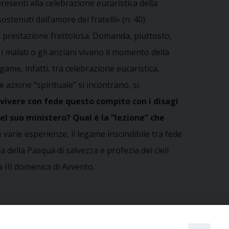
senti alla celebrazione eucaristica della
tenuti dall’amore dei fratelli» (n. 40).
 di prestazione frettolosa. Domanda, piuttosto,
i malati o gli anziani vivano il momento della
ame, infatti, tra celebrazione eucaristica,
azione “spirituale” si incontrano, si
vivere con fede questo compito con i disagi
el suo ministero? Qual è la “lezione” che
 varie esperienze, il legame inscindibile tra fede
a della Pasqua di salvezza e profezia dei cieli
 III domenica di Avvento.