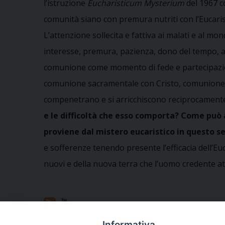
l’istruzione
Eucharisticum Mysterium
del 1967 c
comunità siano con premura nutriti con l’Eucarist
L’attenzione sollecita e fattiva ai malati e al m
interesse, premura, pazienza, dono del tempo, asc
comunione come momento di fede e partecipazione a
comunione sacramentale con Cristo, comunione ecc
compenetrano e si arricchiscono reciprocament
e le difficoltà che esso comporta? Come può a
proviene dal mistero eucaristico in questo s
e sofferenze tenendo presente l’efficacia dell’Euc
nuovi e della nuova terra che l’uomo credente at
Condividi questo articolo
Informativa