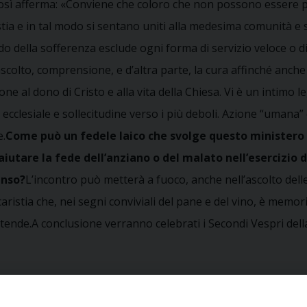
osì afferma: «Conviene che coloro che non possono essere pre
ia e in tal modo si sentano uniti alla medesima comunità e sos
ondo della sofferenza esclude ogni forma di servizio veloce o
olto, comprensione, e d’altra parte, la cura affinché anche 
l dono di Cristo e alla vita della Chiesa. Vi è un intimo leg
lesiale e sollecitudine verso i più deboli. Azione “umana” e 
e.
Come può un fedele laico che svolge questo ministero 
iutare la fede dell’anziano o del malato nell’esercizio d
enso?
L’incontro può metterà a fuoco, anche nell’ascolto delle
aristia che, nei segni conviviali del pane e del vino, è memori
tende.A conclusione verranno celebrati i Secondi Vespri della