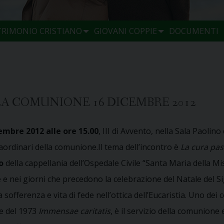
TRIMONIO CRISTIANO
GIOVANI COPPIE
DOCUMENTI
LA COMUNIONE 16 DICEMBRE 2012
cembre
2012 alle ore 15.00
, III di Avvento, nella Sala Paolin
aordinari della comunione.Il tema dell’incontro è
La cura past
o
della cappellania dell’Ospedale Civile “Santa Maria della M
e nei giorni che precedono la celebrazione del Natale del Sign
offerenza e vita di fede nell’ottica dell’Eucaristia. Uno dei c
de del 1973
Immensae caritatis
, è il servizio della comunione 