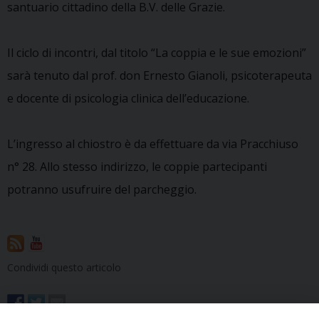
santuario cittadino della B.V. delle Grazie.
Il ciclo di incontri, dal titolo “La coppia e le sue emozioni”
sarà tenuto dal prof. don Ernesto Gianoli, psicoterapeuta
e docente di psicologia clinica dell’educazione.
L’ingresso al chiostro è da effettuare da via Pracchiuso
n° 28. Allo stesso indirizzo, le coppie partecipanti
potranno usufruire del parcheggio.
Condividi questo articolo