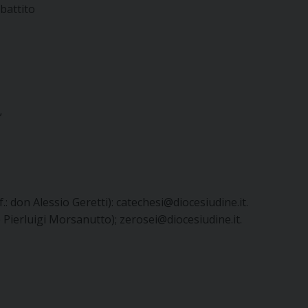
battito
”
if.: don Alessio Geretti): catechesi@diocesiudine.it.
a e Pierluigi Morsanutto); zerosei@diocesiudine.it.