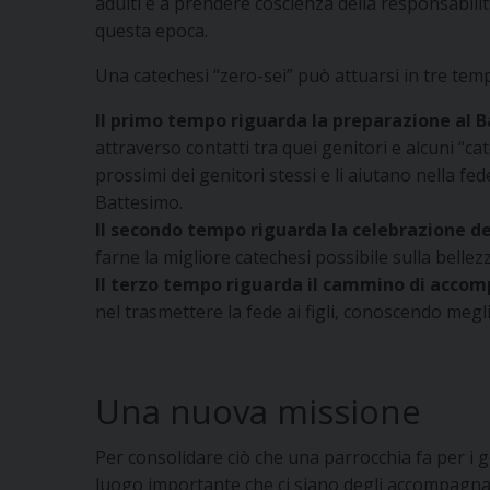
adulti e a prendere coscienza della responsabilità
questa epoca.
Una catechesi “zero-sei” può attuarsi in tre temp
Il primo tempo riguarda la preparazione al 
attraverso contatti tra quei genitori e alcuni “ca
prossimi dei genitori stessi e li aiutano nella fed
Battesimo.
Il secondo tempo riguarda la celebrazione d
farne la migliore catechesi possibile sulla bellezza
Il terzo tempo riguarda il cammino di acco
nel trasmettere la fede ai figli, conoscendo megl
Una nuova missione
Per consolidare ciò che una parrocchia fa per i g
luogo importante che ci siano degli accompagnato