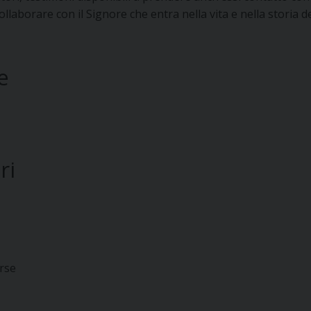
llaborare con il Signore che entra nella vita e nella storia d
e
ri
erse