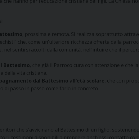
 che hanno per l’educazione cristiana dei figli. La Chiesa non
i:
Battesimo
, prossima e remota. Si realizza soprattutto attrave
techisti” che, come un’ulteriore ricchezza offerta dalla parroc
e, nel sentirsi accolti dalla comunità, nell’intuire che il perc
el Battesimo
, che già il Parroco cura con attenzione e che l
 della vita cristiana.
mpagnamento dal Battesimo all’età scolare
, che con prop
io di passo in passo come farlo in concreto.
enitori che s’avvicinano al Battesimo di un figlio, sostenendo
ri, testimoni disponibili a prendere anch’essi contatto con l