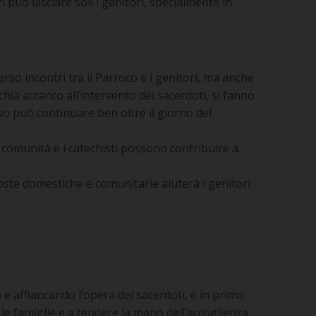
 può lasciare soli i genitori, specialmente in
rso incontri tra il Parroco e i genitori, ma anche
chia accanto all’intervento dei sacerdoti, si fanno
orso può continuare ben oltre il giorno del
a comunità e i catechisti possono contribuire a
oste domestiche e comunitarie aiuterà i genitori
 e affiancando l’opera dei sacerdoti, è in primo
e famiglie e a tendere la mano dell’accoglienza,