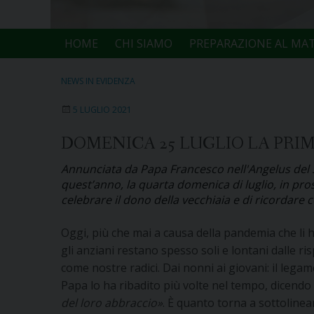
HOME
CHI SIAMO
PREPARAZIONE AL MA
NEWS IN EVIDENZA
5 LUGLIO 2021
DOMENICA 25 LUGLIO LA PRI
Annunciata da Papa Francesco nell'Angelus del 3
quest’anno, la quarta domenica di luglio, in pros
celebrare il dono della vecchiaia e di ricordare 
Oggi, più che mai a causa della pandemia che li ha
gli anziani restano spesso soli e lontani dalle ri
come nostre radici. Dai nonni ai giovani: il legam
Papa lo ha ribadito più volte nel tempo, dicend
del loro abbraccio»
. È quanto torna a sottolinea