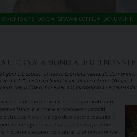
TRIMONIO CRISTIANO
GIOVANI COPPIE
DOCUMENTI
MA GIORNATA MONDIALE DEI NONNI E
1 gennaio scorso, la nuova Giornata mondiale dei nonni e de
simità della festa dei Santi Gioacchino ed Anna (26 luglio),
coloro che, prima di noi e per noi, custodiscono e tramandano
 messi a rischio per primi e ne ha sacrificati tanti,
spettive famiglie, e invece andrebbero custoditi
e è strettissimo e il dialogo deve essere costante. Il
o persino di sognare
«un mondo che viva proprio
re in questa speciale circostanza:
«È importante che