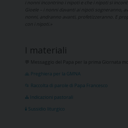
i nonni incontrino i nipoti e che i nipoti si inco
Gioele – i nonni davanti ai nipoti sogneranno, av
nonni, andranno avanti, profetizzeranno. E propri
con i nipoti.»
I materiali
💬 Messaggio del Papa per la prima Giornata mon
🙏 Preghiera per la GMNA
📂 Raccolta di parole di Papa Francesco
⛪ Indicazioni pastorali
🕯️ Sussidio liturgico