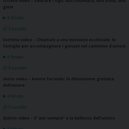
Ottavo video – Educare i figli: una chiamata, una sfida, una
gioia
▶️ Il filmato
📋 Il sussidio
Settimo video – Chiamati a una missione ecclesiale: le
famiglie per accompagnare i giovani nel cammino d’amore
▶️ Il filmato
📋 Il sussidio
Sesto video – Amore fecondo: la dimensione gratuita
dell’amore
▶️ Il filmato
📋 Il sussidio
Quinto video – Il “per sempre” e la bellezza dell’amore
▶️ Il filmato