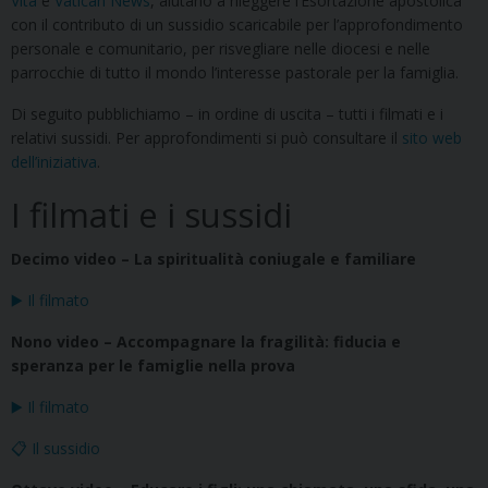
Vita
e
Vatican News
, aiutano a rileggere l’Esortazione apostolica
con il contributo di un sussidio scaricabile per l’approfondimento
personale e comunitario, per risvegliare nelle diocesi e nelle
parrocchie di tutto il mondo l’interesse pastorale per la famiglia.
Di seguito pubblichiamo – in ordine di uscita – tutti i filmati e i
relativi sussidi. Per approfondimenti si può consultare il
sito web
dell’iniziativa
.
I filmati e i sussidi
Decimo video – La spiritualità coniugale e familiare
▶️ Il filmato
Nono video – Accompagnare la fragilità: fiducia e
speranza per le famiglie nella prova
▶️ Il filmato
📋 Il sussidio