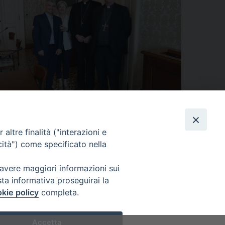
altre finalità ("interazioni e
cità") come specificato nella
0-2021 in preparazione al matrimonio cristiano
»
 avere maggiori informazioni sui
sta informativa proseguirai la
kie policy
completa.
Accetta