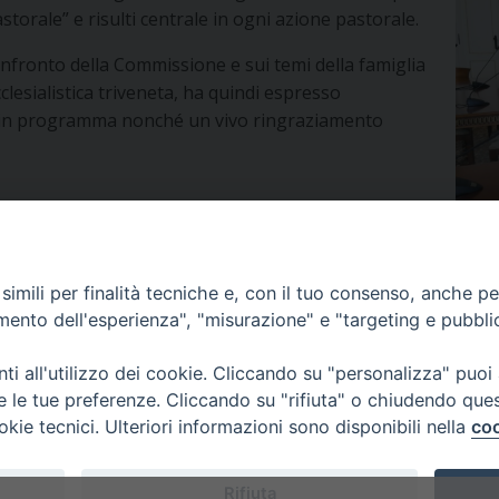
astorale” e risulti centrale in ogni azione pastorale.
confronto della Commissione e sui temi della famiglia
lesialistica triveneta, ha quindi espresso
ità in programma nonché un vivo ringraziamento
imili per finalità tecniche e, con il tuo consenso, anche per 
amento dell'esperienza", "misurazione" e "targeting e pubbli
ione al matrimonio cristiano
Corsi 202
i all'utilizzo dei cookie. Cliccando su "personalizza" puoi
re le tue preferenze. Cliccando su "rifiuta" o chiudendo que
okie tecnici. Ulteriori informazioni sono disponibili nella
coo
 di Udine 2017
Rifiuta