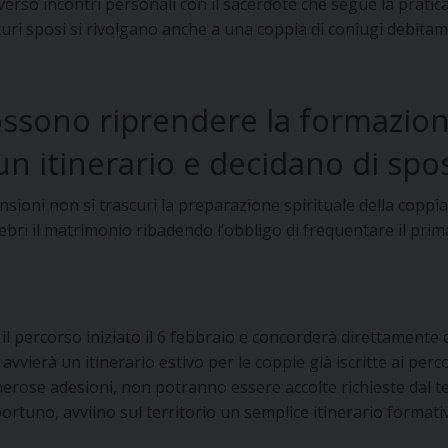
rso incontri personali con il sacerdote che segue la pratica 
turi sposi si rivolgano anche a una coppia di coniugi debit
ssono riprendere la formazione
n itinerario e decidano di spos
ioni non si trascuri la preparazione spirituale della coppia
lebri il matrimonio ribadendo l’obbligo di frequentare il pri
l percorso iniziato il 6 febbraio e concorderà direttamente co
vierà un itinerario estivo per le coppie già iscritte ai percors
erose adesioni, non potranno essere accolte richieste dal te
portuno, avviino sul territorio un semplice itinerario format