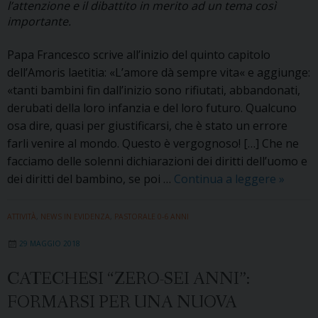
l’attenzione e il dibattito in merito ad un tema così
importante.
Papa Francesco scrive all’inizio del quinto capitolo
dell’Amoris laetitia: «L’amore dà sempre vita« e aggiunge:
«tanti bambini fin dall’inizio sono rifiutati, abbandonati,
derubati della loro infanzia e del loro futuro. Qualcuno
osa dire, quasi per giustificarsi, che è stato un errore
farli venire al mondo. Questo è vergognoso! […] Che ne
facciamo delle solenni dichiarazioni dei diritti dell’uomo e
Il
dei diritti del bambino, se poi …
Continua a leggere
»
valore
della
ATTIVITÀ
,
NEWS IN EVIDENZA
,
PASTORALE 0-6 ANNI
vita
29 MAGGIO 2018
dà
signific
CATECHESI “ZERO-SEI ANNI”:
alla
FORMARSI PER UNA NUOVA
Giorna