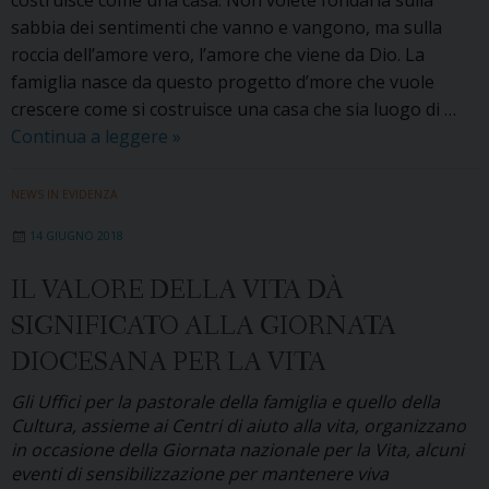
sabbia dei sentimenti che vanno e vangono, ma sulla
roccia dell’amore vero, l’amore che viene da Dio. La
famiglia nasce da questo progetto d’more che vuole
crescere come si costruisce una casa che sia luogo di …
Vino
Continua a leggere
»
di
Cana:
NEWS IN EVIDENZA
il
14 GIUGNO 2018
calendario
2018-
IL VALORE DELLA VITA DÀ
2019
SIGNIFICATO ALLA GIORNATA
degli
incontri
DIOCESANA PER LA VITA
di
Gli Uffici per la pastorale della famiglia e quello della
spiritualità
Cultura, assieme ai Centri di aiuto alla vita, organizzano
per
in occasione della Giornata nazionale per la Vita, alcuni
coppie
eventi di sensibilizzazione per mantenere viva