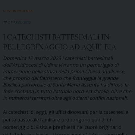
dell’amore»:
il
NEWS IN EVIDENZA
30
2 MARZO 2023
aprile
2023
I CATECHISTI BATTESIMALI IN
ultimo
PELLEGRINAGGIO AD AQUILEIA
incontro
del
Domenica 12 marzo 2023 i catechisti battesimali
percorso
dell'Arcidiocesi di Udine vivranno un pomeriggio di
per
immersione nella storia della prima Chiesa aquileiese,
le
che proprio dal Battistero che fronteggia la grande
Basilica patriarcale di Santa Maria Assunta ha diffuso la
giovani
fede cristiana in tutto l'attuale nord-est d'Italia, oltre che
coppie
in numerosi territori oltre agli odierni confini nazionali.
di
sposi
Ai catechisti di oggi, gli uffici diocesani per la catechesi e
per la pastorale familiare propongono quindi un
pomeriggio di visita e preghiera nel cuore originario
della fede aquileiese. Il programma 14.45: ritrovo nella