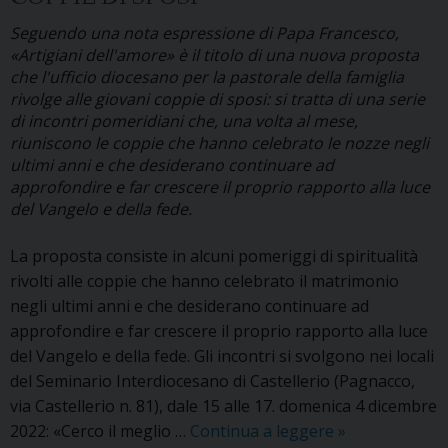
convegno
triveneto
Seguendo una nota espressione di Papa Francesco,
«Artigiani dell'amore» è il titolo di una nuova proposta
per
che l'ufficio diocesano per la pastorale della famiglia
operatori
rivolge alle giovani coppie di sposi: si tratta di una serie
di
di incontri pomeridiani che, una volta al mese,
pastorale
riuniscono le coppie che hanno celebrato le nozze negli
familiare
ultimi anni e che desiderano continuare ad
approfondire e far crescere il proprio rapporto alla luce
del Vangelo e della fede.
La proposta consiste in alcuni pomeriggi di spiritualità
rivolti alle coppie che hanno celebrato il matrimonio
negli ultimi anni e che desiderano continuare ad
approfondire e far crescere il proprio rapporto alla luce
del Vangelo e della fede. Gli incontri si svolgono nei locali
del Seminario Interdiocesano di Castellerio (Pagnacco,
via Castellerio n. 81), dale 15 alle 17. domenica 4 dicembre
«Artigiani
2022: «Cerco il meglio …
Continua a leggere
»