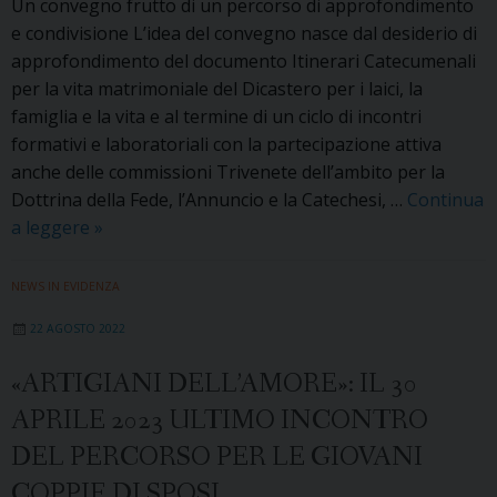
Un convegno frutto di un percorso di approfondimento
e condivisione L’idea del convegno nasce dal desiderio di
approfondimento del documento Itinerari Catecumenali
per la vita matrimoniale del Dicastero per i laici, la
famiglia e la vita e al termine di un ciclo di incontri
formativi e laboratoriali con la partecipazione attiva
anche delle commissioni Trivenete dell’ambito per la
Dottrina della Fede, l’Annuncio e la Catechesi, …
Continua
«L’arte
a leggere
»
di
viversi
NEWS IN EVIDENZA
accanto»:
22 AGOSTO 2022
il
21
«ARTIGIANI DELL’AMORE»: IL 30
maggio
APRILE 2023 ULTIMO INCONTRO
a
Mestre
DEL PERCORSO PER LE GIOVANI
un
COPPIE DI SPOSI