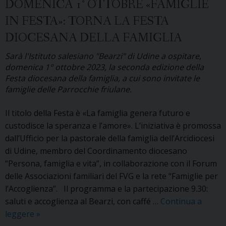
DOMENICA 1° OTTOBRE «FAMIGLIE
diocesano
IN FESTA»: TORNA LA FESTA
di
accompagnamento
DIOCESANA DELLA FAMIGLIA
verso
Sarà l'Istituto salesiano "Bearzi" di Udine a ospitare,
il
domenica 1° ottobre 2023, la seconda edizione della
sacramento
Festa diocesana della famiglia, a cui sono invitate le
del
famiglie delle Parrocchie friulane.
Matrimonio
Il titolo della Festa è «La famiglia genera futuro e
custodisce la speranza e l’amore». L’iniziativa è promossa
dall’Ufficio per la pastorale della famiglia dell’Arcidiocesi
di Udine, membro del Coordinamento diocesano
“Persona, famiglia e vita”, in collaborazione con il Forum
delle Associazioni familiari del FVG e la rete “Famiglie per
l’Accoglienza”. Il programma e la partecipazione 9.30:
saluti e accoglienza al Bearzi, con caffé …
Continua a
Domenica
leggere
»
1°