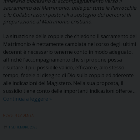
itinerario diocesano di accompagnamento verso il
sacramento del Matrimonio, utile per tutte le Parrocchie
e le Collaborazioni pastorali a sostegno dei percorsi di
preparazione al Matrimonio cristiano.
La situazione delle coppie che chiedono il sacramento del
Matrimonio è nettamente cambiata nel corso degli ultimi
decenni; è necessario tenerne conto in modo adeguato,
affinché l’accompagnamento che si propone possa
risultare il più possibile valido, efficace e, allo stesso
tempo, fedele al disegno di Dio sulla coppia ed aderente
alle indicazioni del Magistero. Nella sua proposta, il
sussidio tiene conto delle importanti indicazioni offerte …
Pubblicato
Continua a leggere
»
«Questo
mistero
NEWS IN EVIDENZA
è
1 SETTEMBRE 2023
grande»,
l’itinerario