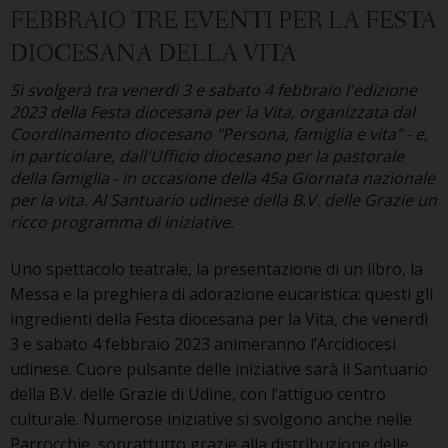
FEBBRAIO TRE EVENTI PER LA FESTA
cristiano
DIOCESANA DELLA VITA
Si svolgerà tra venerdì 3 e sabato 4 febbraio l'edizione
2023 della Festa diocesana per la Vita, organizzata dal
Coordinamento diocesano "Persona, famiglia e vita" - e,
in particolare, dall'Ufficio diocesano per la pastorale
della famiglia - in occasione della 45a Giornata nazionale
per la vita. Al Santuario udinese della B.V. delle Grazie un
ricco programma di iniziative.
Uno spettacolo teatrale, la presentazione di un libro, la
Messa e la preghiera di adorazione eucaristica: questi gli
ingredienti della Festa diocesana per la Vita, che venerdì
3 e sabato 4 febbraio 2023 animeranno l’Arcidiocesi
udinese. Cuore pulsante delle iniziative sarà il Santuario
della B.V. delle Grazie di Udine, con l’attiguo centro
culturale. Numerose iniziative si svolgono anche nelle
Parrocchie, soprattutto grazie alla distribuzione delle …