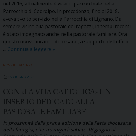
nel 2016, attualmente è vicario parrocchiale nella
Parrocchia di Codroipo. In precedenza, fino al 2018,
aveva svolto servizio nella Parrocchia di Lignano. Da
sempre vicino alla pastorale dei ragazzi, in tempi recenti
è stato impegnato anche nella pastorale familiare. Ora
questo nuovo incarico diocesano, a supporto dell’ufficio
Don
…
Continua a leggere
»
Carlos
Botero
NEWS IN EVIDENZA
nuovo
15 GIUGNO 2022
collaboratore
dell’Ufficio
CON «LA VITA CATTOLICA» UN
diocesano
INSERTO DEDICATO ALLA
per
la
PASTORALE FAMILIARE
pastorale
In prossimità della prima edizione della Festa diocesana
della
della famiglia, che si svolgerà sabato 18 giugno al
famiglia