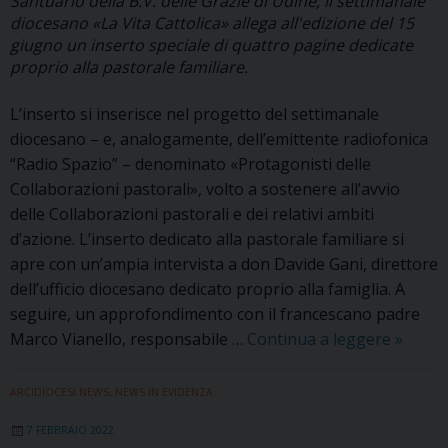
Santuario della B.V. delle Grazie di Udine, il settimanale
diocesano «La Vita Cattolica» allega all'edizione del 15
giugno un inserto speciale di quattro pagine dedicate
proprio alla pastorale familiare.
L’inserto si inserisce nel progetto del settimanale
diocesano – e, analogamente, dell’emittente radiofonica
“Radio Spazio” – denominato «Protagonisti delle
Collaborazioni pastorali», volto a sostenere all’avvio
delle Collaborazioni pastorali e dei relativi ambiti
d’azione. L’inserto dedicato alla pastorale familiare si
apre con un’ampia intervista a don Davide Gani, direttore
dell’ufficio diocesano dedicato proprio alla famiglia. A
seguire, un approfondimento con il francescano padre
Con
Marco Vianello, responsabile …
Continua a leggere
»
«La
Vita
ARCIDIOCESI NEWS
,
NEWS IN EVIDENZA
Cattoli
7 FEBBRAIO 2022
un