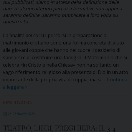
qui pubblicati, siamo in attesa della definizione delle
date di alcuni ulteriori percorsi formativi: non appena
saranno definite, saranno pubblicate a loro volta su
questo sito.
La finalità dei corsi I percorsi in preparazione al
matrimonio cristiano sono una forma concreta di aiuto
alle giovani coppie che hanno nel cuore il desiderio di
sposarsi e di costituire una famiglia. Il Matrimonio che si
celebra «in Cristo e nella Chiesa» non ha soltanto un
vago riferimento religioso alla presenza di Dio in un atto
importante della propria vita di coppia, ma si …
Continua
I
a leggere
»
percorsi
diocesani
NEWS IN EVIDENZA
in
23 GENNAIO 2023
preparazione
al
TEATRO, LIBRI, PREGHIERA: IL 3-4
matrimonio