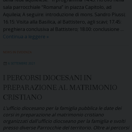
sala parrocchiale “Romana” in piazza Capitolo, ad
Aquileia; A seguire: introduzione di mons. Sandro Piussi;
16.15: Visita alla Basilica, al Battistero, agli scavi; 17.45:
preghiera conclusiva al Battistero; 18.00: conclusione …
I
Continua a leggere
»
catechisti
battesimali
NEWS IN EVIDENZA
in
6 SETTEMBRE 2021
pellegrinaggio
ad
I PERCORSI DIOCESANI IN
Aquileia
PREPARAZIONE AL MATRIMONIO
CRISTIANO
L'ufficio diocesano per la famiglia pubblica le date dei
corsi in preparazione al matrimonio cristiano
organizzati dall'ufficio diocseano per la famiglia e svolti
presso diverse Parrocchie del territorio. Oltre ai percorsi