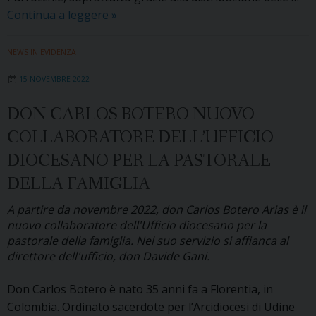
Teatro,
Continua a leggere
»
libri,
preghiera:
NEWS IN EVIDENZA
il
15 NOVEMBRE 2022
3-
4
DON CARLOS BOTERO NUOVO
febbraio
COLLABORATORE DELL’UFFICIO
tre
eventi
DIOCESANO PER LA PASTORALE
per
DELLA FAMIGLIA
la
Festa
A partire da novembre 2022, don Carlos Botero Arias è il
nuovo collaboratore dell'Ufficio diocesano per la
diocesana
pastorale della famiglia. Nel suo servizio si affianca al
della
direttore dell'ufficio, don Davide Gani.
Vita
Don Carlos Botero è nato 35 anni fa a Florentia, in
Colombia. Ordinato sacerdote per l’Arcidiocesi di Udine