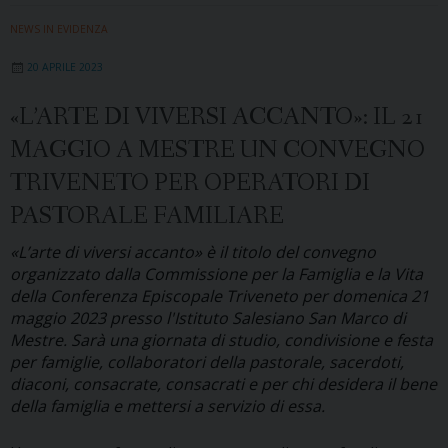
ottobre
NEWS IN EVIDENZA
«Famiglie
20 APRILE 2023
in
festa»:
«L’ARTE DI VIVERSI ACCANTO»: IL 21
torna
MAGGIO A MESTRE UN CONVEGNO
la
festa
TRIVENETO PER OPERATORI DI
diocesana
PASTORALE FAMILIARE
della
famiglia
«L’arte di viversi accanto» è il titolo del convegno
organizzato dalla Commissione per la Famiglia e la Vita
della Conferenza Episcopale Triveneto per domenica 21
maggio 2023 presso l'Istituto Salesiano San Marco di
Mestre. Sarà una giornata di studio, condivisione e festa
per famiglie, collaboratori della pastorale, sacerdoti,
diaconi, consacrate, consacrati e per chi desidera il bene
della famiglia e mettersi a servizio di essa.